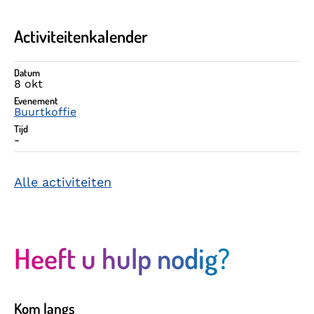
Activiteitenkalender
Datum
Datum
Evenement
Tijd
8 okt
Evenement
Buurtkoffie
Tijd
-
Alle activiteiten
Heeft u hulp nodig?
Kom langs