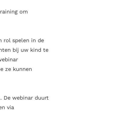
training om
 rol spelen in de
ten bij uw kind te
webinar
oe ze kunnen
t. De webinar duurt
en via