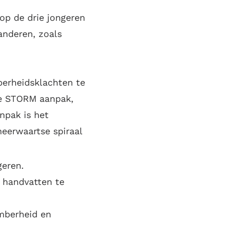
 op de drie jongeren
anderen, zoals
berheidsklachten te
de STORM aanpak,
npak is het
eerwaartse spiraal
geren.
 handvatten te
omberheid en