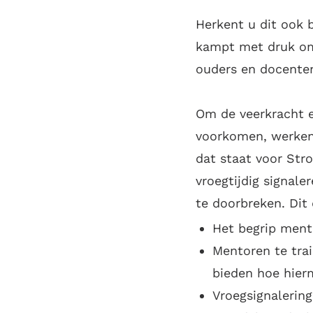
Herkent u dit ook b
kampt met druk om 
ouders en docente
Om de veerkracht e
voorkomen, werken
dat staat voor Str
vroegtijdig signal
te doorbreken. Dit
Het begrip ment
Mentoren te tra
bieden hoe hier
Vroegsignalerin