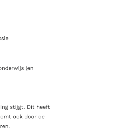
ssie
onderwijs (en
g stijgt. Dit heeft
komt ook door de
ren.