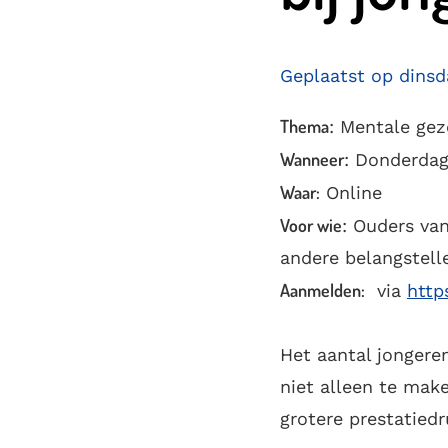
Geplaatst op dins
Thema
: Mentale gez
Wanneer
: Donderdag
Waar:
Online
Voor wie
: Ouders va
andere belangstell
Aanmelden:
via
http
Het aantal jongere
niet alleen te ma
grotere prestatied