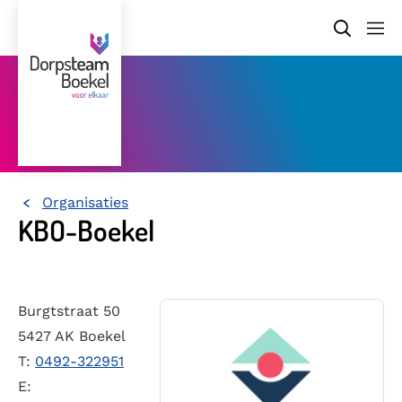
Organisaties
Home
KBO-Boekel
Burgtstraat 50
5427 AK Boekel
T:
0492-322951
E: